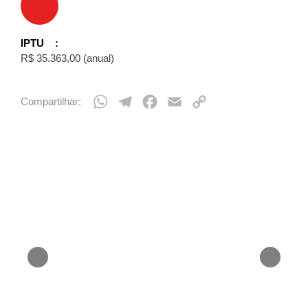
IPTU
R$ 35.363,00 (anual)
W
T
F
E
C
h
e
a
m
o
a
l
c
a
p
t
e
e
i
y
s
g
b
l
L
A
r
o
i
p
a
o
n
p
m
k
k